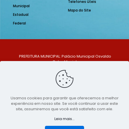
Telefones úteis
Municipal
Mapa do Site
Estadual
Federal
PREFEITURA MUNICIPAL: Palácio Municipal Osvaldo
Celso Maciel
ENDEREÇO: Praça Historiador Adalberto Paiva, nº 1,
Centro, São Bento do Una - PE. CEP: 553370-128
TELEFONE: (81) 99548-1569
E-MAIL: ouvidoria@saobentodouna.pe.gov.br
Siga-nos nas redes sociais:
Usamos cookies para garantir que oferecemos a melhor
experiência em nosso site. Se você continuar a usar este
Copyright 2021-2026 - Assessoria de Comunicação da
site, assumiremos que você está satisfeito com ele.
Prefeitura de São Bento do Una - PE
Leia mais...
Página desenvolvida pela agência de
publicidade
LumusWeb - Agência Digital