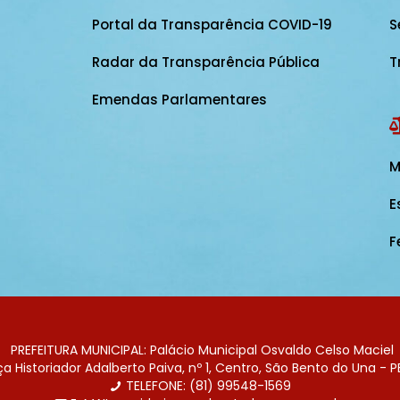
Portal da Transparência COVID-19
S
Radar da Transparência Pública
T
Emendas Parlamentares
M
E
F
PREFEITURA MUNICIPAL: Palácio Municipal Osvaldo Celso Maciel
 Historiador Adalberto Paiva, nº 1, Centro, São Bento do Una - P
TELEFONE: (81) 99548-1569