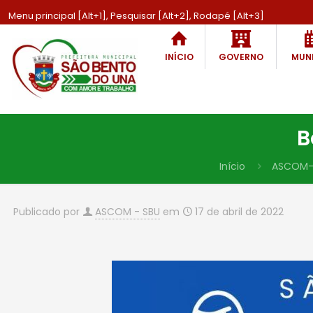
Menu principal [Alt+1], Pesquisar [Alt+2], Rodapé [Alt+3]
INÍCIO
GOVERNO
MUNI
B
Início
ASCOM-
Publicado por
ASCOM - SBU
em
17 de abril de 2022