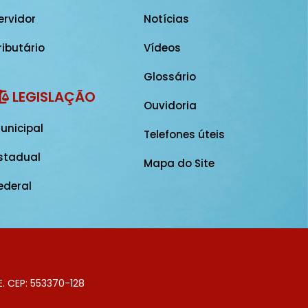
ervidor
Notícias
ributário
Vídeos
Glossário
LEGISLAÇÃO
Ouvidoria
unicipal
Telefones úteis
stadual
Mapa do Site
ederal
E. CEP: 553370-128