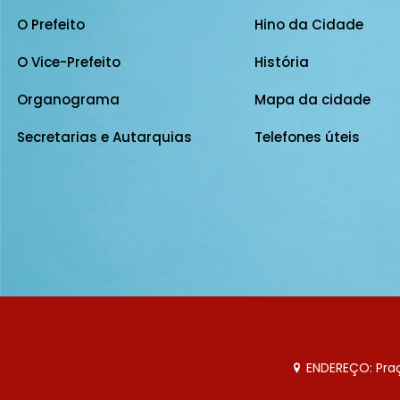
O Prefeito
Hino da Cidade
O Vice-Prefeito
História
Organograma
Mapa da cidade
Secretarias e Autarquias
Telefones úteis
ENDEREÇO: Praça