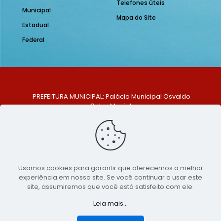
Telefones úteis
Municipal
Mapa do Site
Estadual
Federal
PREFEITURA MUNICIPAL: Palácio Municipal Osvaldo
Celso Maciel
ENDEREÇO: Praça Historiador Adalberto Paiva, nº 1,
Centro, São Bento do Una - PE. CEP: 553370-128
TELEFONE: (81) 99548-1569
E-MAIL: ouvidoria@saobentodouna.pe.gov.br
Siga-nos nas redes sociais:
Usamos cookies para garantir que oferecemos a melhor
experiência em nosso site. Se você continuar a usar este
Copyright 2021-2026 - Assessoria de Comunicação da
site, assumiremos que você está satisfeito com ele.
Prefeitura de São Bento do Una - PE
Leia mais...
Página desenvolvida pela agência de
publicidade
LumusWeb - Agência Digital