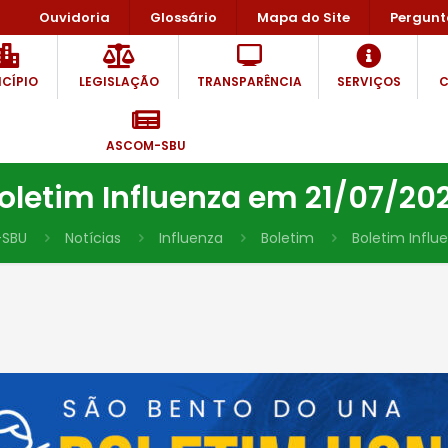
Ouvidoria
Glossário
Mapa do Site
Pergunt
CÍPIO
LEGISLAÇÃO
TRANSPARÊNCIA
SERVIÇOS
C
ASCOM-SBU
oletim Influenza em 21/07/20
SBU
Notícias
Influenza
Boletim
Boletim Influ