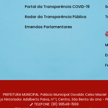
Portal da Transparência COVID-19
S
Radar da Transparência Pública
T
Emendas Parlamentares
M
E
F
PREFEITURA MUNICIPAL: Palácio Municipal Osvaldo Celso Maciel
 Historiador Adalberto Paiva, nº 1, Centro, São Bento do Una - P
TELEFONE: (81) 99548-1569