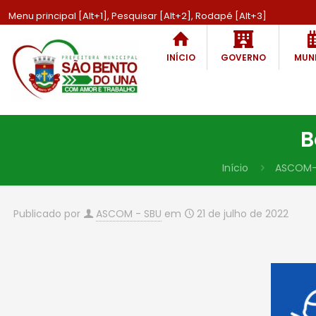
Menu principal [Alt+1], Pesquisar [Alt+2], Rodapé [Alt+3]
INÍCIO
GOVERNO
MUNI
B
Início
ASCOM-
Publicado por
ASCOM - SBU
em
21 de julho de 2022