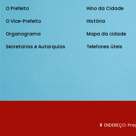
O Prefeito
Hino da Cidade
O Vice-Prefeito
História
Organograma
Mapa da cidade
Secretarias e Autarquias
Telefones úteis
ENDEREÇO: Praça