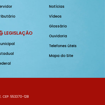
ervidor
Notícias
ributário
Vídeos
Glossário
LEGISLAÇÃO
Ouvidoria
unicipal
Telefones úteis
stadual
Mapa do Site
ederal
E. CEP: 553370-128