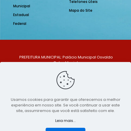
Telefones úteis
Municipal
Mapa do Site
Estadual
Federal
PREFEITURA MUNICIPAL: Palácio Municipal Osvaldo
Celso Maciel
ENDEREÇO: Praça Historiador Adalberto Paiva, nº 1,
Centro, São Bento do Una - PE. CEP: 553370-128
TELEFONE: (81) 99548-1569
E-MAIL: ouvidoria@saobentodouna.pe.gov.br
Siga-nos nas redes sociais:
Usamos cookies para garantir que oferecemos a melhor
experiência em nosso site. Se você continuar a usar este
Copyright 2021-2026 - Assessoria de Comunicação da
site, assumiremos que você está satisfeito com ele.
Prefeitura de São Bento do Una - PE
Leia mais...
Página desenvolvida pela agência de
publicidade
LumusWeb - Agência Digital