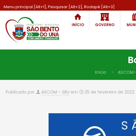
Menu principal [Alt+1], Pesquisar [Alt+2], Rodapé [Alt+3]
INÍCIO
GOVERNO
MUNI
B
Início
ASCOM-
Publicado por
ASCOM - SBU
em
25 de fevereiro de 2022