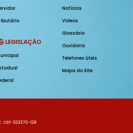
ervidor
Notícias
ributário
Vídeos
Glossário
LEGISLAÇÃO
Ouvidoria
unicipal
Telefones úteis
stadual
Mapa do Site
ederal
E. CEP: 553370-128