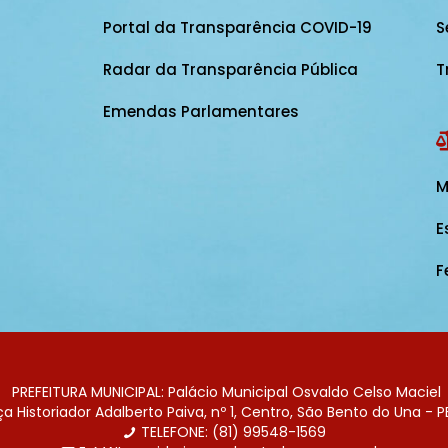
Portal da Transparência COVID-19
S
Radar da Transparência Pública
T
Emendas Parlamentares
M
E
F
PREFEITURA MUNICIPAL: Palácio Municipal Osvaldo Celso Maciel
 Historiador Adalberto Paiva, nº 1, Centro, São Bento do Una - P
TELEFONE: (81) 99548-1569