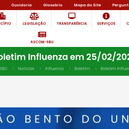
Ouvidoria
Glossário
Mapa do Site
Pergunt
CÍPIO
LEGISLAÇÃO
TRANSPARÊNCIA
SERVIÇOS
C
ASCOM-SBU
oletim Influenza em 25/02/20
SBU
Notícias
Influenza
Boletim
Boletim Influ