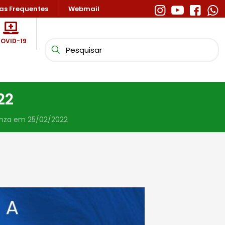
as Frequentes
Webmail
OVID-19
22
enza em 25/02/2022