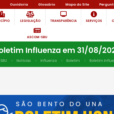
Ouvidoria
Glossário
Mapa do Site
Pergunt
CÍPIO
LEGISLAÇÃO
TRANSPARÊNCIA
SERVIÇOS
C
ASCOM-SBU
oletim Influenza em 31/08/20
SBU
Notícias
Influenza
Boletim
Boletim Influ