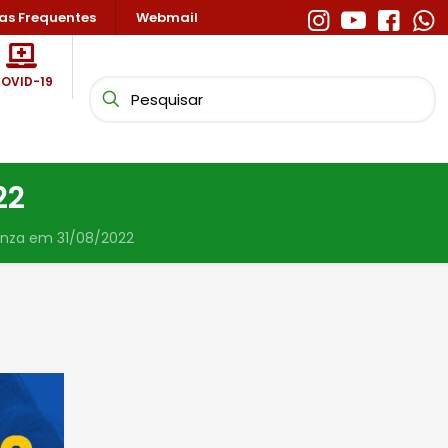
as Frequentes
Webmail
OVID-19
22
enza em 31/08/2022