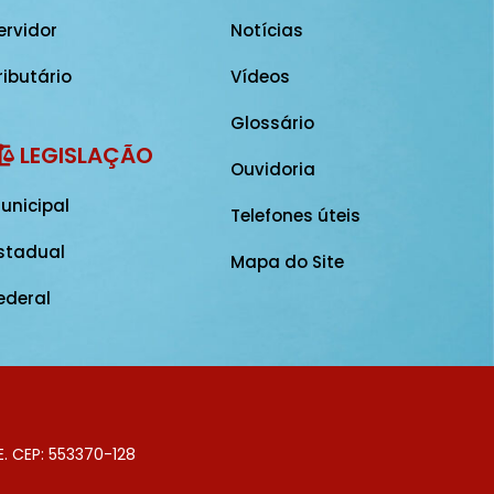
ervidor
Notícias
ributário
Vídeos
Glossário
LEGISLAÇÃO
Ouvidoria
unicipal
Telefones úteis
stadual
Mapa do Site
ederal
E. CEP: 553370-128