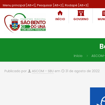
Menu principal [Alt+1], Pesquisar [Alt+2], Rodapé [Alt+3]
INÍCIO
GOVERNO
MUNI
B
Início
ASCOM-
Publicado por
ASCOM - SBU
em
31 de agosto de 2022