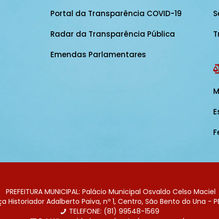
Portal da Transparência COVID-19
S
Radar da Transparência Pública
T
Emendas Parlamentares
M
E
F
PREFEITURA MUNICIPAL: Palácio Municipal Osvaldo Celso Maciel
 Historiador Adalberto Paiva, nº 1, Centro, São Bento do Una - P
TELEFONE: (81) 99548-1569