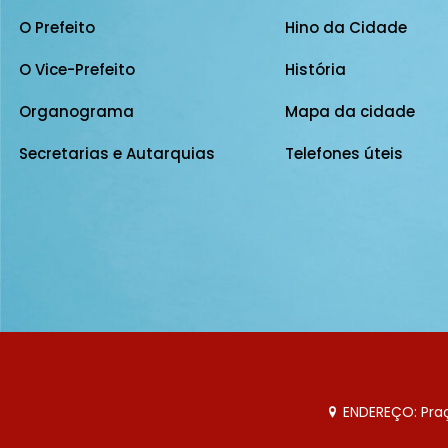
O Prefeito
Hino da Cidade
O Vice-Prefeito
História
Organograma
Mapa da cidade
Secretarias e Autarquias
Telefones úteis
ENDEREÇO: Praça