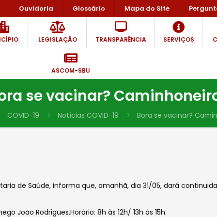
Ouvidoria
Glossário
Mapa do Site
Pergunt
CÍPIO
LEGISLAÇÃO
TRANSPARÊNCIA
SERVIÇOS
C
ASCOM-SBU
ora se vacinar? Caminhoneir
COVID-19
Notícias COVID-19
Bora se vacinar? Cami
etaria de Saúde, informa que, amanhã, dia 31/05, dará continui
ego João Rodrigues.Horário: 8h às 12h/ 13h às 15h.