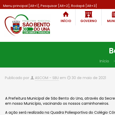
Menu principal [Alt+1], Pesquisar [Alt+2], Rodapé [Alt+3]
INÍCIO
GOVERNO
MUNI
B
Início
Publicado por
ASCOM - SBU
em
30 de maio de 2021
A Prefeitura Municipal de São Bento do Una, através da Secr
em nosso Município, vacinando os nossos caminhoneiros.
A ação será realizada na Quadra Poliesportiva do Colégio Côn