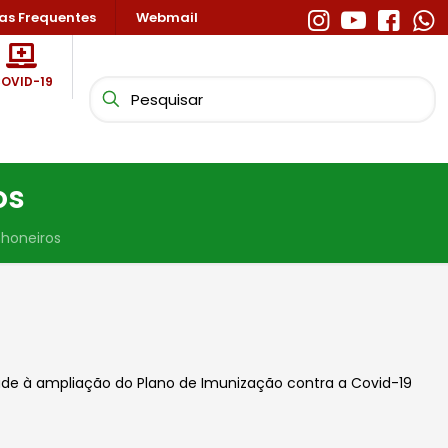
as Frequentes
Webmail
OVID-19
os
nhoneiros
dade à ampliação do Plano de Imunização contra a Covid-19