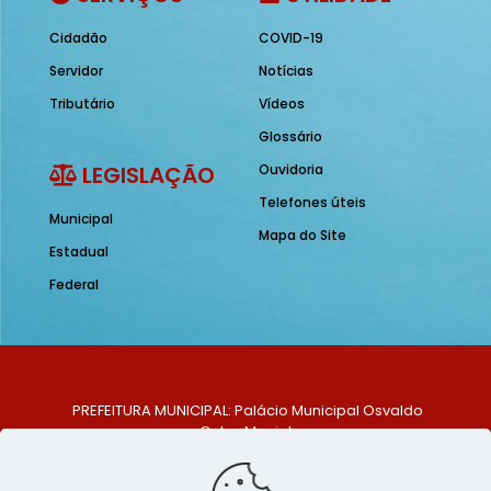
Cidadão
COVID-19
Servidor
Notícias
Tributário
Vídeos
Glossário
LEGISLAÇÃO
Ouvidoria
Telefones úteis
Municipal
Mapa do Site
Estadual
Federal
PREFEITURA MUNICIPAL: Palácio Municipal Osvaldo
Celso Maciel
ENDEREÇO: Praça Historiador Adalberto Paiva, nº 1,
Centro, São Bento do Una - PE. CEP: 553370-128