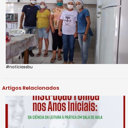
#notíciassbu
Artigos Relacionados