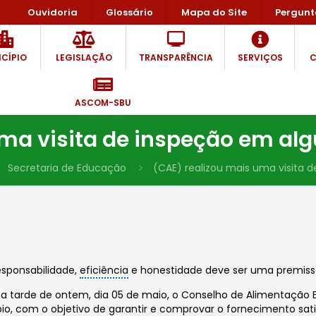
Ouvidoria
Glossário
Mapa do Site
Pergunt
CÍPIO
LEGISLAÇÃO
TRANSPARÊNCIA
SERVIÇOS
C
ASCOM-SBU
uma visita de inspeção em al
Secretaria de Educação
(CAE) realizou mais uma visita 
esponsabilidade,
eficiência
e honestidade deve ser uma premissa
a tarde de ontem, dia 05 de maio, o Conselho de Alimentação E
io, com o objetivo de garantir e comprovar o fornecimento sati