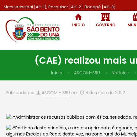
Menu principal [Alt+1], Pesquisar [Alt+2], Rodapé [Alt+3]
INÍCIO
GOVERNO
MUNI
(CAE) realizou mais 
Início
ASCOM-SBU
Notícias
Publicado por
ASCOM - SBU
em
6 de maio de 2022
Administrar os recursos públicos com ética, seriedade, r
Partindo deste princípio, e em cumprimento à agenda, n
algumas Escolas da Rede; desta vez, na
zona rural
do Municíp