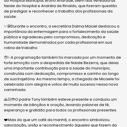
do Hospital Municipal, Bruno Andrade, além das vereadoras
Neide do Hospital e Andréia de Rinaldo, que fizeram questão
de prestigiar e reconhecer o trabalho dos profissionais da
saúde.
✨🤩Durante o encontro, a secretária Dalma Maciel destacou a
importância da enfermagem para o fortalecimento da saúde
pública e agradeceu pelo compromisso, dedicação e
humanidade demonstrados por cada profissional em sua
rotina de trabalho.
🥹✨A programação também foi marcada por um momento de
forte emoção com a despedida de Naiale Bezerra, que deixa
uma importante contribuição para a saúde do município,
construída com dedicação, compromisso e carinho ao longo
de sua trajetória. Ao mesmo tempo, a chegada de Micaele foi
celebrada com alegria e votos de muito sucesso nessa nova
caminhada.
🙏🏻🤲O padre Tony também esteve presente e conduziu um
momento de bênçãos e oração, levando palavras de fé,
esperança e gratidão para todos os profissionais presentes.
❤️Mais do que um café da manhã, o encontro simbolizou
valorização, união e reconhecimento àqueles que fazem da