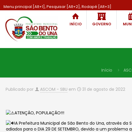
Menu principal [Alt+1], Pesquisar [Alt+2], Rodapé [Alt+3]
INÍCIO
GOVERNO
MUNI
Início
ASC
Publicado por
ASCOM - SBU
em
31 de agosto de 2022
ATENÇÃO, POPULAÇÃO!!!
A Prefeitura Municipal de São Bento do Una, através da
adiados para o DIA 29 DE SETEMBRO, devido a um problema a