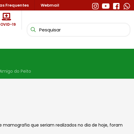
as Frequentes
Webmail
OVID-19
migo do Peito
e mamografia que seriam realizados no dia de hoje, foram