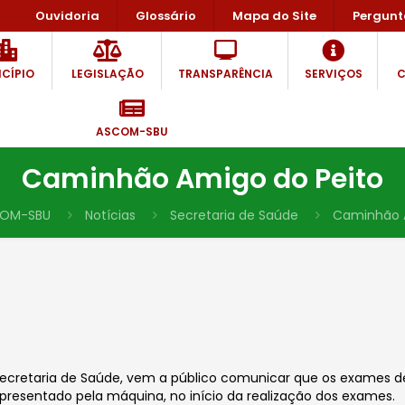
Ouvidoria
Glossário
Mapa do Site
Pergunt
CÍPIO
LEGISLAÇÃO
TRANSPARÊNCIA
SERVIÇOS
C
ASCOM-SBU
Caminhão Amigo do Peito
OM-SBU
Notícias
Secretaria de Saúde
Caminhão A
 Secretaria de Saúde, vem a público comunicar que os exames d
presentado pela máquina, no início da realização dos exames.