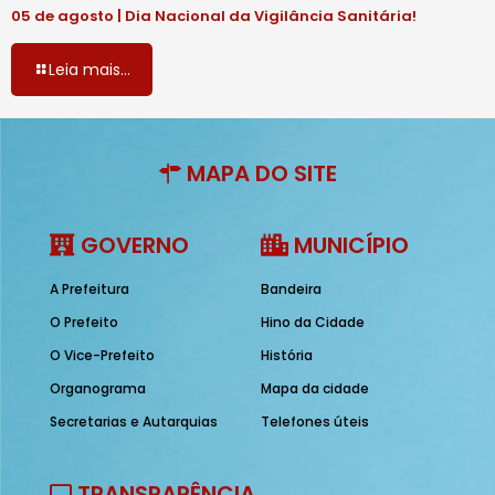
05 de agosto | Dia Nacional da Vigilância Sanitária!
Leia mais...
MAPA DO SITE
GOVERNO
MUNICÍPIO
A Prefeitura
Bandeira
O Prefeito
Hino da Cidade
O Vice-Prefeito
História
Organograma
Mapa da cidade
Secretarias e Autarquias
Telefones úteis
TRANSPARÊNCIA