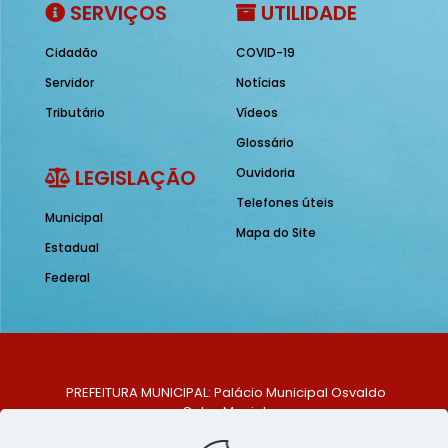
SERVIÇOS
UTILIDADE
Cidadão
COVID-19
Servidor
Notícias
Tributário
Vídeos
Glossário
LEGISLAÇÃO
Ouvidoria
Telefones úteis
Municipal
Mapa do Site
Estadual
Federal
PREFEITURA MUNICIPAL: Palácio Municipal Osvaldo
Celso Maciel
ENDEREÇO: Praça Historiador Adalberto Paiva, nº 1,