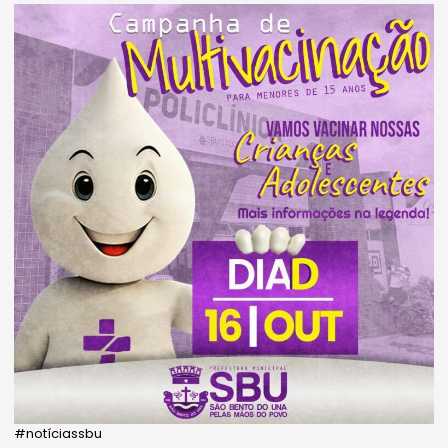
#notíciassbu