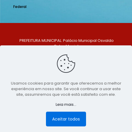
Federal
PREFEITURA MUNICIPAL: Palácio Municipal Osvaldo
Celso Maciel
ENDEREÇO: Praça Historiador Adalberto Paiva, nº 1,
Centro, São Bento do Una - PE. CEP: 553370-128
TELEFONE: (81) 99548-1569
E-MAIL: ouvidoria@saobentodouna.pe.gov.br
Siga-nos nas redes sociais:
Usamos cookies para garantir que oferecemos a melhor
experiência em nosso site. Se você continuar a usar este
Copyright 2021-2026 - Assessoria de Comunicação da
site, assumiremos que você está satisfeito com ele.
Prefeitura de São Bento do Una - PE
Leia mais...
Página desenvolvida pela agência de
publicidade
LumusWeb - Agência Digital
Aceitar todos