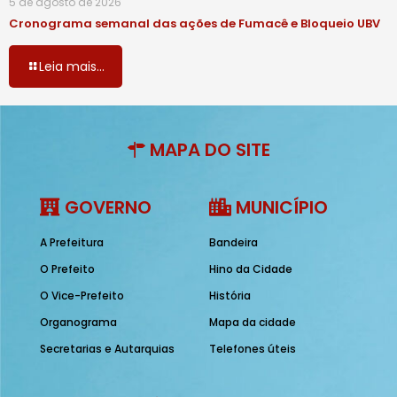
5 de agosto de 2026
Cronograma semanal das ações de Fumacê e Bloqueio UBV
Leia mais...
MAPA DO SITE
GOVERNO
MUNICÍPIO
A Prefeitura
Bandeira
O Prefeito
Hino da Cidade
O Vice-Prefeito
História
Organograma
Mapa da cidade
Secretarias e Autarquias
Telefones úteis