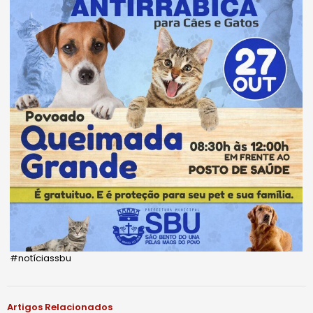
#notíciassbu
Artigos Relacionados