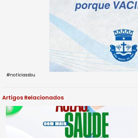
#notíciassbu
Artigos Relacionados