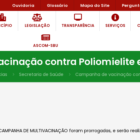
Ouvidoria
Glossário
Mapa do Site
Pergunt
CÍPIO
LEGISLAÇÃO
TRANSPARÊNCIA
SERVIÇOS
C
ASCOM-SBU
inação contra Poliomielite 
cias
Secretaria de Saúde
Campanha de vacinação contr
MPANHA DE MULTIVACINAÇÃO foram prorrogadas, e serão realizad