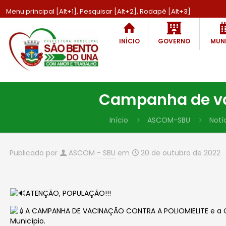
Menu principal [Alt+1], Pesquisar [Alt+2], Rodapé [Alt+3]
INÍCIO
GOVERNO
MUNI
Campanha de vac
Início
ASCOM-SBU
Notí
Publicado por
ASCOM - SBU
em
20 de outubro de 2022
ATENÇÃO, POPULAÇÃO!!!
A CAMPANHA DE VACINAÇÃO CONTRA A POLIOMIELITE e a CA
Município.