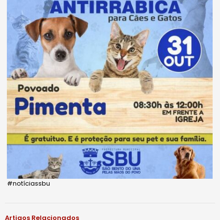
#notíciassbu
Artigos Relacionados