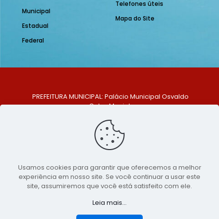
Telefones úteis
Municipal
Mapa do Site
Estadual
Federal
PREFEITURA MUNICIPAL: Palácio Municipal Osvaldo
Celso Maciel
ENDEREÇO: Praça Historiador Adalberto Paiva, nº 1,
Centro, São Bento do Una - PE. CEP: 553370-128
TELEFONE: (81) 99548-1569
E-MAIL: ouvidoria@saobentodouna.pe.gov.br
Siga-nos nas redes sociais:
Usamos cookies para garantir que oferecemos a melhor
experiência em nosso site. Se você continuar a usar este
Copyright 2021-2026 - Assessoria de Comunicação da
site, assumiremos que você está satisfeito com ele.
Prefeitura de São Bento do Una - PE
Leia mais...
Página desenvolvida pela agência de
publicidade
LumusWeb - Agência Digital