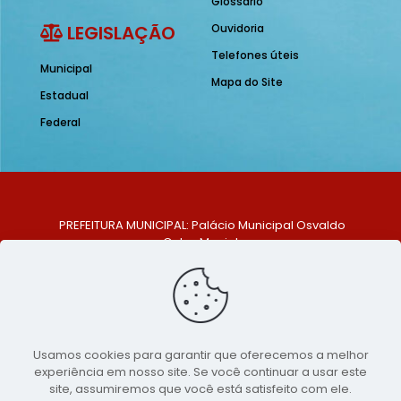
Glossário
LEGISLAÇÃO
Ouvidoria
Telefones úteis
Municipal
Mapa do Site
Estadual
Federal
PREFEITURA MUNICIPAL: Palácio Municipal Osvaldo
Celso Maciel
ENDEREÇO: Praça Historiador Adalberto Paiva, nº 1,
Centro, São Bento do Una - PE. CEP: 553370-128
TELEFONE: (81) 99548-1569
E-MAIL: ouvidoria@saobentodouna.pe.gov.br
Siga-nos nas redes sociais:
Usamos cookies para garantir que oferecemos a melhor
experiência em nosso site. Se você continuar a usar este
Copyright 2021-2026 - Assessoria de Comunicação da
site, assumiremos que você está satisfeito com ele.
Prefeitura de São Bento do Una - PE