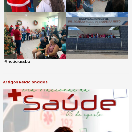
#notíciassbu
Artigos Relacionados