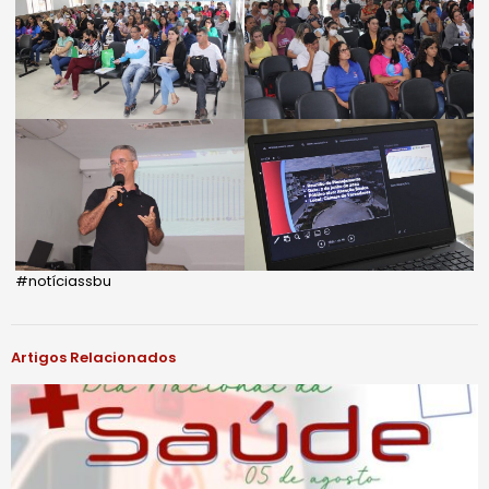
#notíciassbu
Artigos Relacionados