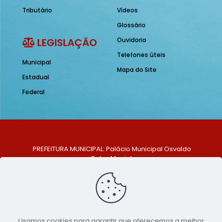
Tributário
Vídeos
Glossário
LEGISLAÇÃO
Ouvidoria
Telefones úteis
Municipal
Mapa do Site
Estadual
Federal
PREFEITURA MUNICIPAL: Palácio Municipal Osvaldo
Celso Maciel
ENDEREÇO: Praça Historiador Adalberto Paiva, nº 1,
Centro, São Bento do Una - PE. CEP: 553370-128
TELEFONE: (81) 99548-1569
E-MAIL: ouvidoria@saobentodouna.pe.gov.br
Siga-nos nas redes sociais:
Usamos cookies para garantir que oferecemos a melhor