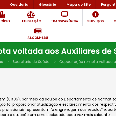
Ouvidoria
Glossário
Mapa do Site
Pergunt
CÍPIO
LEGISLAÇÃO
TRANSPARÊNCIA
SERVIÇOS
C
ASCOM-SBU
a voltada aos Auxiliares de 
as
Secretaria de Saúde
Capacitação remota voltada ao
m (01/06), por meio da equipe do Departamento de Normatiza
 ação foi proporcionar atualização e esclarecimento aos respect
ses profissionais representam “a engrenagem das escolas” e, po
 para a atuação em uma sociedade cada vez mais exigente.