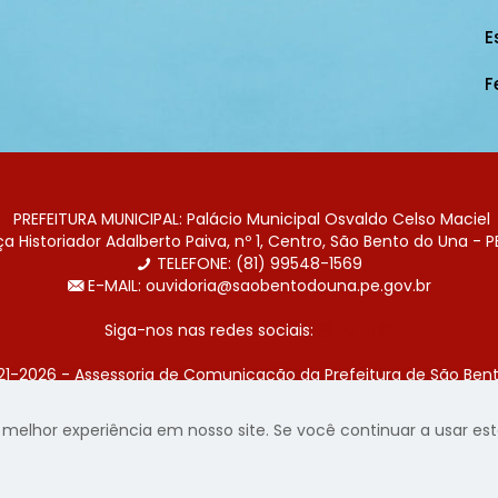
E
F
PREFEITURA MUNICIPAL: Palácio Municipal Osvaldo Celso Maciel
 Historiador Adalberto Paiva, nº 1, Centro, São Bento do Una - P
TELEFONE: (81) 99548-1569
E-MAIL: ouvidoria@saobentodouna.pe.gov.br
Siga-nos nas redes sociais:
21-2026 - Assessoria de Comunicação da Prefeitura de São Bent
 desenvolvida pela agência de publicidade
LumusWeb - Agência 
elhor experiência em nosso site. Se você continuar a usar este