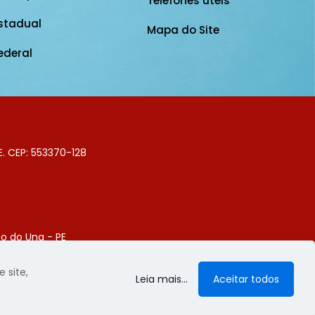
Telefones úteis
stadual
Mapa do Site
ederal
E. CEP: 553370-128
o do Una - PE
Digital
 site,
Leia mais...
Aceitar todos