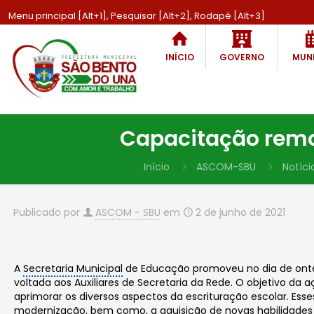
Menu principal [Alt+1], Pesquisar [Alt+2], Rodapé [Alt+3]
INÍCIO
GOVERNO
MUNI
Capacitação remot
Início
ASCOM-SBU
Notíci
Publicado por
ASCOM - SBU
em
2 de junho de 2021
A
Secretaria Municipal
de Educação promoveu no dia de onte
voltada aos Auxiliares de Secretaria da Rede. O objetivo da
aprimorar os diversos aspectos da escrituração escolar. Es
modernização, bem como, a aquisição de novas habilidades