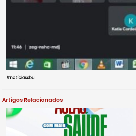
#notíciassbu
Artigos Relacionados