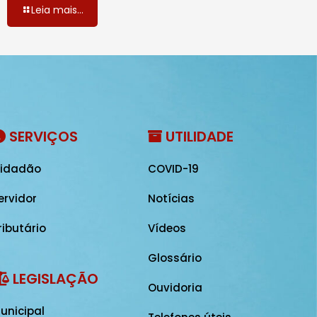
Leia mais...
SERVIÇOS
UTILIDADE
idadão
COVID-19
ervidor
Notícias
ributário
Vídeos
Glossário
LEGISLAÇÃO
Ouvidoria
unicipal