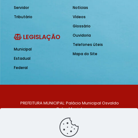
Servidor
Notícias
Tributário
Vídeos
Glossário
LEGISLAÇÃO
Ouvidoria
Telefones úteis
Municipal
Mapa do Site
Estadual
Federal
PREFEITURA MUNICIPAL: Palácio Municipal Osvaldo
Celso Maciel
ENDEREÇO: Praça Historiador Adalberto Paiva, nº 1,
Centro, São Bento do Una - PE. CEP: 553370-128
TELEFONE: (81) 99548-1569
E-MAIL: ouvidoria@saobentodouna.pe.gov.br