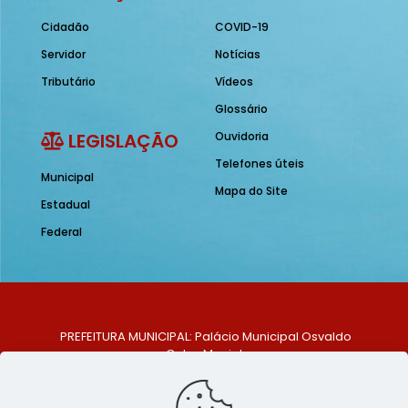
Cidadão
COVID-19
Servidor
Notícias
Tributário
Vídeos
Glossário
LEGISLAÇÃO
Ouvidoria
Telefones úteis
Municipal
Mapa do Site
Estadual
Federal
PREFEITURA MUNICIPAL: Palácio Municipal Osvaldo
Celso Maciel
ENDEREÇO: Praça Historiador Adalberto Paiva, nº 1,
Centro, São Bento do Una - PE. CEP: 553370-128
TELEFONE: (81) 99548-1569