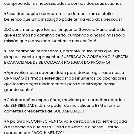
compreender as necessidades e sonhos dos seus usuários.
♥️Essa dedicação e compromisso demonstram o efeito
benéfico que uma instituição pode ter na vida das pessoas!
🙏O sentimento que temos, enquanto Governo Municipal, é de
que estamos no caminho certo, cumprindo a nossa missão: a
missão que o povo são-bentense nos confiou!
♥️Esta cerimônia representou, portanto, muito mais que um
simples evento: representou SUPERAÇÃO, COMPAIXÃO, EMPATIA
E CAPACIDADE DE SE COLOCAR NO LUGAR DO PRÓXIMO!
♥️Aproveitamos a oportunidade para deixar registrada nossa
GRATIDÃO às “mãos estendidas” dos inúmeros colaboradores
que foram peças fundamentais para a realização desse
grande sonho!
♥️Colaborações espontânea, movidas por corações dotados
de SENSIBILIDADE, têm o poder de multiplicar o BEM e formar
correntes crescentes de SOLIDARIEDADE!
♥️A palavra RECONHECIMENTO, vale destacar, está entrelaçada
à essência do que essa “Casa de Amor” e a nossa
Gestão
representam: “ACOLHIMENTO”!