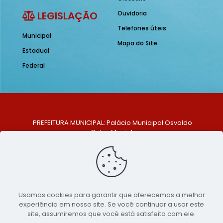
LEGISLAÇÃO
Ouvidoria
Telefones úteis
Municipal
Mapa do Site
Estadual
Federal
PREFEITURA MUNICIPAL: Palácio Municipal Osvaldo
Celso Maciel
ENDEREÇO: Praça Historiador Adalberto Paiva, nº 1,
Centro, São Bento do Una - PE. CEP: 553370-128
TELEFONE: (81) 99548-1569
E-MAIL: ouvidoria@saobentodouna.pe.gov.br
Siga-nos nas redes sociais:
Usamos cookies para garantir que oferecemos a melhor
experiência em nosso site. Se você continuar a usar este
Copyright 2021-2026 - Assessoria de Comunicação da
site, assumiremos que você está satisfeito com ele.
Prefeitura de São Bento do Una - PE