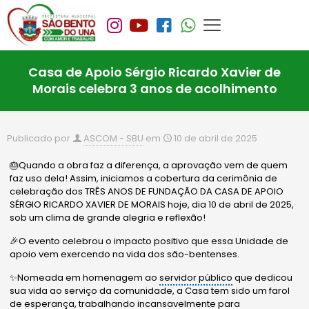
Casa de Apoio Sérgio Ricardo Xavier de
Morais celebra 3 anos de acolhimento
Publicado por
ASCOM - SBU
em
10 de abril de 2025
🎂Quando a obra faz a diferença, a aprovação vem de quem
faz uso dela! Assim, iniciamos a cobertura da cerimônia de
celebração dos TRÊS ANOS DE FUNDAÇÃO DA CASA DE APOIO
SÉRGIO RICARDO XAVIER DE MORAIS hoje, dia 10 de abril de 2025,
sob um clima de grande alegria e reflexão!
🎉O evento celebrou o impacto positivo que essa Unidade de
apoio vem exercendo na vida dos são-bentenses.
✨Nomeada em homenagem ao
servidor público
que dedicou
sua vida ao serviço da comunidade, a Casa tem sido um farol
de esperança, trabalhando incansavelmente para