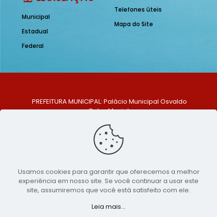
Telefones úteis
Municipal
Mapa do Site
Estadual
Federal
PREFEITURA MUNICIPAL: Palácio Municipal Osvaldo
Celso Maciel
ENDEREÇO: Praça Historiador Adalberto Paiva, nº 1,
Centro, São Bento do Una - PE. CEP: 553370-128
TELEFONE: (81) 99548-1569
E-MAIL: ouvidoria@saobentodouna.pe.gov.br
Siga-nos nas redes sociais:
Usamos cookies para garantir que oferecemos a melhor
experiência em nosso site. Se você continuar a usar este
Copyright 2021-2026 - Assessoria de Comunicação da
site, assumiremos que você está satisfeito com ele.
Prefeitura de São Bento do Una - PE
Leia mais...
Página desenvolvida pela agência de