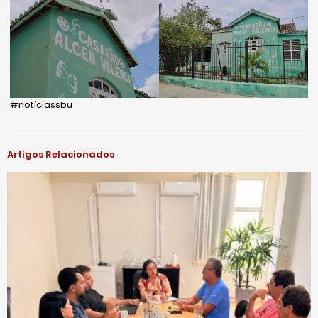
#notíciassbu
Artigos Relacionados