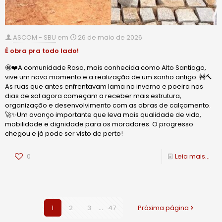
ASCOM - SBU
em
26 de maio de 2026
É obra pra todo lado!
🤩❤️A comunidade Rosa, mais conhecida como Alto Santiago,
vive um novo momento e a realização de um sonho antigo. 🚧🔨
As ruas que antes enfrentavam lama no inverno e poeira nos
dias de sol agora começam a receber mais estrutura,
organização e desenvolvimento com as obras de calçamento.
🚀✨Um avanço importante que leva mais qualidade de vida,
mobilidade e dignidade para os moradores. O progresso
chegou e já pode ser visto de perto!
0
Leia mais...
1
2
3
...
47
Próxima página