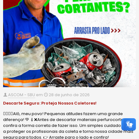
ASCOM - SBU
em
28 de junho de 2026
Descarte Seguro: Proteja Nossos Coletores!
🙋🏻‍♂️✨Alô, meu povo! Pequenas atitudes fazem uma grande
diferença! 💚 💉❌Antes de descartar materiais perfurocortantes,
confira a forma correta de fazer isso. Um simples cuidado ajuda
a proteger os profissionais da coleta e torna nossa cidade mais
segura para todos. 👉 Arraste para o lado e confira!