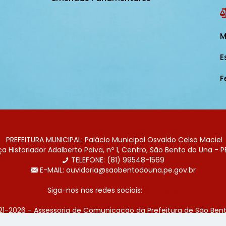
M
E
F
PREFEITURA MUNICIPAL: Palácio Municipal Osvaldo Celso Maciel
 Historiador Adalberto Paiva, nº 1, Centro, São Bento do Una - P
TELEFONE: (81) 99548-1569
E-MAIL: ouvidoria@saobentodouna.pe.gov.br
Siga-nos nas redes sociais:
21-2026 - Assessoria de Comunicação da Prefeitura de São Bent