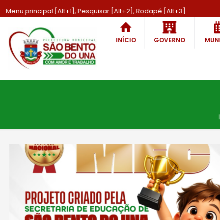
Menu principal [Alt+1], Pesquisar [Alt+2], Rodapé [Alt+3]
INÍCIO
GOVERNO
MUNI