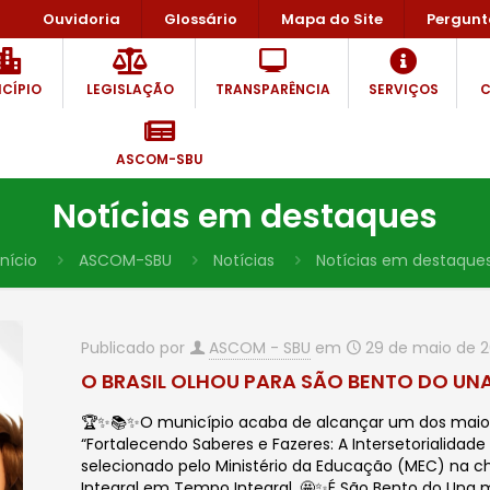
Ouvidoria
Glossário
Mapa do Site
Pergunt
CÍPIO
LEGISLAÇÃO
TRANSPARÊNCIA
SERVIÇOS
C
ASCOM-SBU
Notícias em destaques
Início
ASCOM-SBU
Notícias
Notícias em destaque
Publicado por
ASCOM - SBU
em
29 de maio de 
O BRASIL OLHOU PARA SÃO BENTO DO UNA…
🏆✨📚✨O município acaba de alcançar um dos maiore
“Fortalecendo Saberes e Fazeres: A Intersetorialidad
selecionado pelo Ministério da Educação (MEC) na c
Integral em Tempo Integral. 🤩✨É São Bento do Una