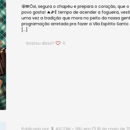
🤩🪗Ôxi, segura o chapéu e prepara o coração, que o 
povo gosta! 🔥🌽É tempo de acender a fogueira, vestir
uma vez a tradição que mora no peito da nossa gent
programação arretada pra fazer a Vila Espírito Santo
[…]
Gostou disso?
0
Publicado por
ASCOM - SBU
em
16 de maio de 2