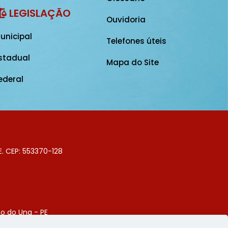
LEGISLAÇÃO
Ouvidoria
unicipal
Telefones úteis
stadual
Mapa do Site
ederal
E. CEP: 553370-128
o do Una - PE