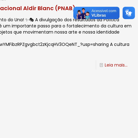
acional Aldir Blanc (PNAB)
nto do Una! ✨🎭 A divulgação dos resultados da Política
ste é um importante passo para o fortalecimento da cultura em
e projetos que movimentam nossa arte e nossa identidade
/14wYMFibzRPZgvgbct2zKjcqHV3OQeNT_?usp=sharing A cultura
Leia mais...