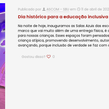
Publicado por
ASCOM - SBU
em
11 de abril de 20
Dia histórico para a educação inclusiva
Na noite de hoje, inauguramos as Salas Azuis das es
marco que vai muito além de uma entrega física, é
para nossas crianças. Esses espaços foram pensados 
criança atípica, promovendo desenvolvimento, auto
avançando, porque inclusão de verdade se faz com a
Gostou disso?
0