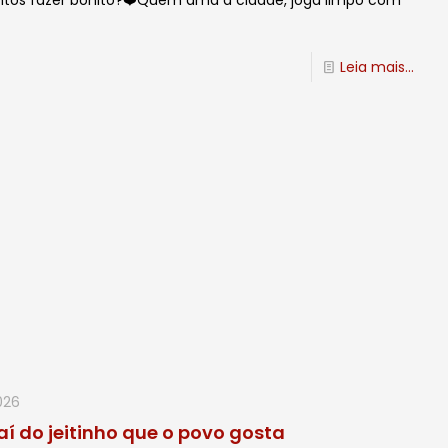
 juntos fazer bonito?❤️Quem ama a cidade, joga limpo com
Leia mais...
026
aí do jeitinho que o povo gosta