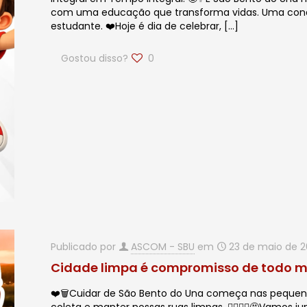
com uma educação que transforma vidas. Uma conqu
estudante. ❤️Hoje é dia de celebrar,
[…]
Gostou disso?
0
Publicado por
ASCOM - SBU
em
23 de maio de 
Cidade limpa é compromisso de todo 
❤️🗑️Cuidar de São Bento do Una começa nas pequenas a