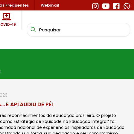
as Frequentes
Webmail
OVID-19
s
2026
 E APLAUDIU DE PÉ!
s reconhecimentos da educação brasileira. O projeto
e como Estratégia de Equidade na Educação Integral” foi
hamada nacional de experiências inspiradoras de Educação
 mostrando sua força, sua dedicação e seu compromisso