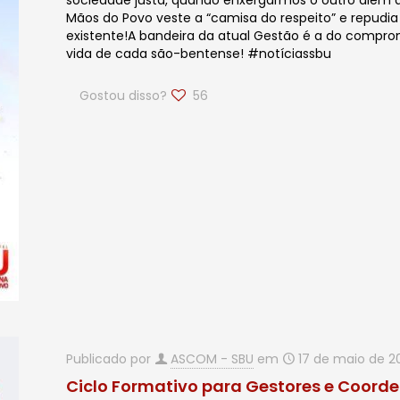
sociedade justa, quando enxergarmos o outro além da
Mãos do Povo veste a “camisa do respeito” e repudia
existente!A bandeira da atual Gestão é a do compro
vida de cada são-bentense! #notíciassbu
Gostou disso?
56
Publicado por
ASCOM - SBU
em
17 de maio de 2
Ciclo Formativo para Gestores e Coord