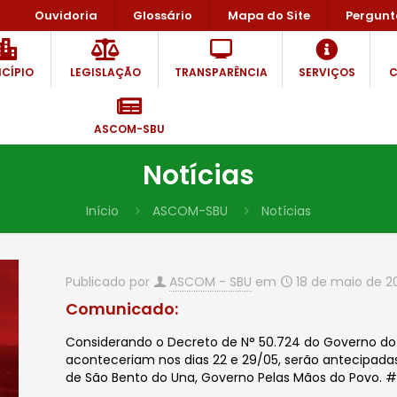
Ouvidoria
Glossário
Mapa do Site
Pergunt
CÍPIO
LEGISLAÇÃO
TRANSPARÊNCIA
SERVIÇOS
C
ASCOM-SBU
Notícias
Início
ASCOM-SBU
Notícias
Publicado por
ASCOM - SBU
em
18 de maio de 2
Comunicado:
Considerando o Decreto de N° 50.724 do Governo do E
aconteceriam nos dias 22 e 29/05, serão antecipadas p
de São Bento do Una, Governo Pelas Mãos do Povo. #