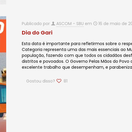
Publicado por
ASCOM - SBU
em
16 de maio de 2
Dia do Gari
Esta data é importante para refletirmos sobre o res
Categoria representa uma das mais essenciais ao Muni
população, fazendo com que todos os cidadãos desf
distritos e povoados. O Governo Pelas Mãos do Povo
excelente trabalho que desempenham, e parabeniza 
Gostou disso?
81