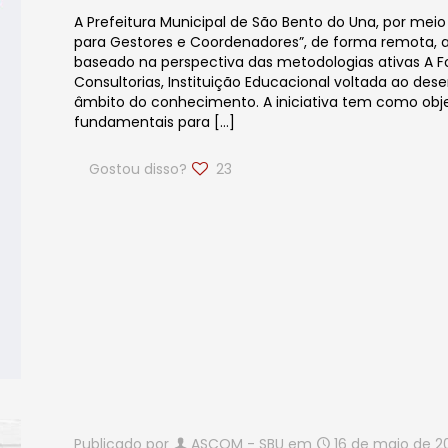
A Prefeitura Municipal de São Bento do Una, por mei
para Gestores e Coordenadores”, de forma remota, at
baseado na perspectiva das metodologias ativas A F
Consultorias, Instituição Educacional voltada ao de
âmbito do conhecimento. A iniciativa tem como objeti
fundamentais para
[…]
Gostou disso?
23
Publicado por
ASCOM - SBU
em
16 de maio de 2