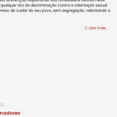
s diferenças, respeitando sua totalidade.A Gestão Pelas
 qualquer ato de discriminação contra a orientação sexual
misso de cuidar do seu povo, sem segregação, valorizando a
Leia mais...
021
enadores