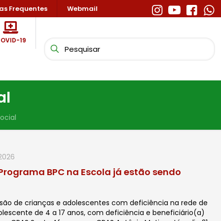
as Frequentes
Webmail
OVID-19
al
ocial
2026
 Programa BPC na Escola já estão sendo
inclusão de crianças e adolescentes com deficiência na rede de
olescente de 4 a 17 anos, com deficiência e beneficiário(a)