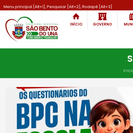
Menu principal [Alt+1], Pesquisar [Alt+2], Rodapé [Alt+3]
INÍCIO
GOVERNO
MUNI
S
Iníci