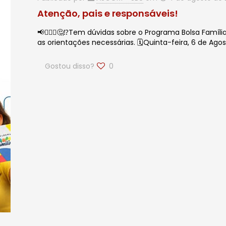
Atenção, pais e responsáveis!
📢🙋🏻‍♂️🤔⁉️Tem dúvidas sobre o Programa Bolsa Famíl
as orientações necessárias. 🗓️Quinta-feira, 6 de Ag
Gostou disso?
0