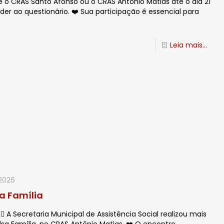
 o CRAS Santo Afonso ou o CRAS Antônio Matias até o dia 21
nder ao questionário. ❤️ Sua participação é essencial para
Leia mais...
2026
a Família
♂️ A Secretaria Municipal de Assistência Social realizou mais