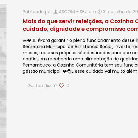
Publicado por
ASCOM - SBU
em
31 de julho de 2
Mais do que servir refeições, a Cozinh
cuidado, dignidade e compromisso co
🥗❤️✍🏻💰Para garantir o pleno funcionamento desse 
Secretaria Municipal de Assistência Social, investe 
meses, recursos próprios são destinados para que ce
continuem recebendo uma alimentação de qualidad
Pernambuco, a Cozinha Comunitária tem seu funcio
gestão municipal. ❤️😍E esse cuidado vai muito além
Gostou disso?
0