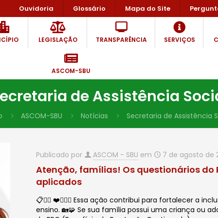
Ouvidoria
Glossário
Mapa do Site
Pergunt
CÍPIO
LEGISLAÇÃO
TRANSPARÊNCIA
SERVIÇOS
C
ASCOM-SBU
ecretaria de Assistência Soci
o
ASCOM-SBU
Notícias
Secretaria de Assistência S
Publicado por
ASCOM - SBU
em
7 de agosto de 
Atenção, famílias! Os questionários do
aplicados
📋✍🏻 ❤️🙋🏻‍♂️ Essa ação contribui para fortalecer a 
ensino. 🏡🧩 Se sua família possui uma criança ou ad