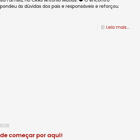
a Família, no CRAS Antônio Matias. ❤️ O encontro
pondeu às dúvidas dos pais e responsáveis e reforçou
.
Leia mais...
2026
ode começar por aqui!