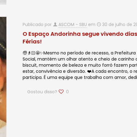
Publicado por
ASCOM - SBU
em
30 de julho de 
O Espaço Andorinha segue vivendo dias 
Férias!
🧓👴🏻🤩✨Mesmo no período de recesso, a Prefeitura 
Social, mantém um olhar atento e cheio de carinho c
biscuit, momento de beleza e muito forró fazem p
estar, convivência e diversão. ❤️A cada encontro, o r
participa. É uma equipe que trabalha com amor, de
Gostou disso?
0