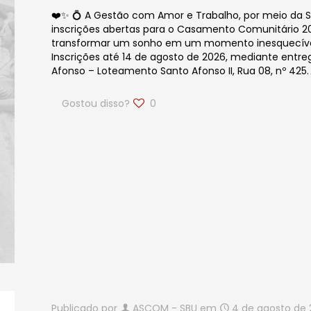
❤️✨ 💍 A Gestão com Amor e Trabalho, por meio da Se
inscrições abertas para o Casamento Comunitário 202
transformar um sonho em um momento inesquecível,
Inscrições até 14 de agosto de 2026, mediante ent
Afonso – Loteamento Santo Afonso II, Rua 08, nº 425
Gostou disso?
0
Publicado por
ASCOM - SBU
em
4 de agosto de