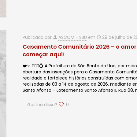
Publicado por
ASCOM - SBU
em
29 de julho de 
Casamento Comunitário 2026 – o amor m
começar aqui!
❤️✨ 🙋🏻‍♂️💍 A Prefeitura de São Bento do Una, por me
abertura das inscrições para o Casamento Comunitá
realidade e fortalece histórias construídas com amor
realizadas de 03 a 14 de agosto de 2026, mediante 
Santo Afonso – Loteamento Santo Afonso II, Rua 08, 
Gostou disso?
0