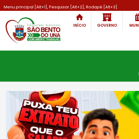
Menu principal [Alt+1], Pesquisar [Alt+2], Rodapé [Alt+3]
INÍCIO
GOVERNO
MUNI