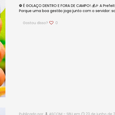
⚽ É GOLAÇO DENTRO E FORA DE CAMPO! 💰🎉 A Prefeitur
Porque uma boa gestão joga junto com o servidor: salá
Gostou disso?
0
Publicado por
ASCOM - SBU
em
23 de junho de 