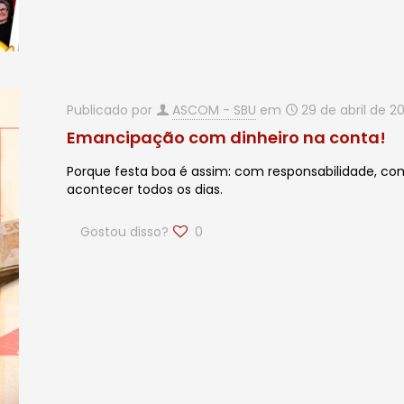
Publicado por
ASCOM - SBU
em
29 de abril de 2
Emancipação com dinheiro na conta!
Porque festa boa é assim: com responsabilidade, c
acontecer todos os dias.
Gostou disso?
0