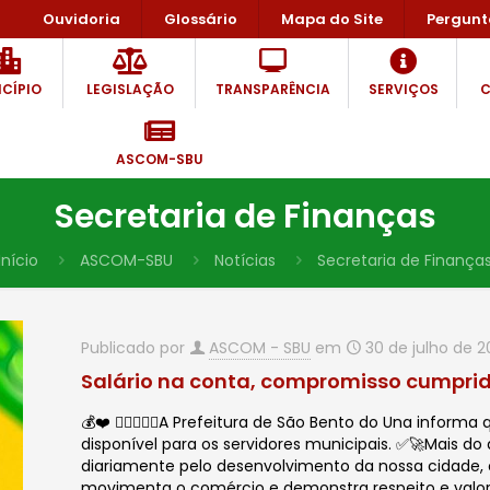
Ouvidoria
Glossário
Mapa do Site
Pergunt
CÍPIO
LEGISLAÇÃO
TRANSPARÊNCIA
SERVIÇOS
C
ASCOM-SBU
Secretaria de Finanças
Início
ASCOM-SBU
Notícias
Secretaria de Finança
Publicado por
ASCOM - SBU
em
30 de julho de 
Salário na conta, compromisso cumpri
💰❤️ 🙋🏻‍♂️✍🏻A Prefeitura de São Bento do Una infor
disponível para os servidores municipais. ✅🚀Mais
diariamente pelo desenvolvimento da nossa cidade,
movimenta o comércio e demonstra respeito e valori