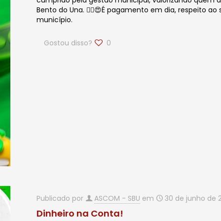
cumprido pela gestão municipal, valorizando quem 
Bento do Una. ✍🏻😍É pagamento em dia, respeito ao 
município.
Gostou disso?
0
Publicado por
ASCOM - SBU
em
30 de junho de 
Dinheiro na Conta!