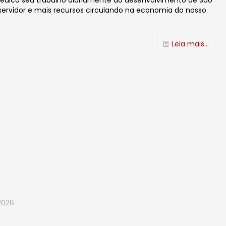
dedica seu trabalho diariamente ao desenvolvimento de São
servidor e mais recursos circulando na economia do nosso
Leia mais...
2026