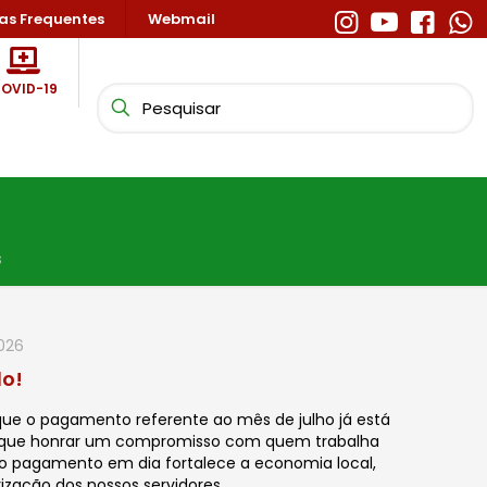
as Frequentes
Webmail
OVID-19
s
2026
do!
ma que o pagamento referente ao mês de julho já está
 do que honrar um compromisso com quem trabalha
 o pagamento em dia fortalece a economia local,
zação dos nossos servidores.