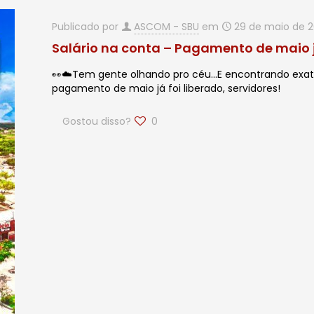
Publicado por
ASCOM - SBU
em
29 de maio de 
Salário na conta – Pagamento de maio já
👀☁️Tem gente olhando pro céu…E encontrando exat
pagamento de maio já foi liberado, servidores!
Gostou disso?
0