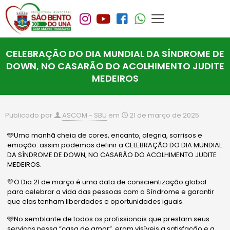
CELEBRAÇÃO DO DIA MUNDIAL DA SÍNDROME DE
DOWN, NO CASARÃO DO ACOLHIMENTO JUDITE
MEDEIROS
Publicado por
ASCOM - SBU
em
21 de março de 2025
🩵Uma manhã cheia de cores, encanto, alegria, sorrisos e
emoção: assim podemos definir a CELEBRAÇÃO DO DIA MUNDIAL
DA SÍNDROME DE DOWN, NO CASARÃO DO ACOLHIMENTO JUDITE
MEDEIROS.
💛O Dia 21 de março é uma data de conscientização global
para celebrar a vida das pessoas com a Síndrome e garantir
que elas tenham liberdades e oportunidades iguais.
🩵No semblante de todos os profissionais que prestam seus
serviços nessa “casa de amor”, eram visíveis a satisfação e a