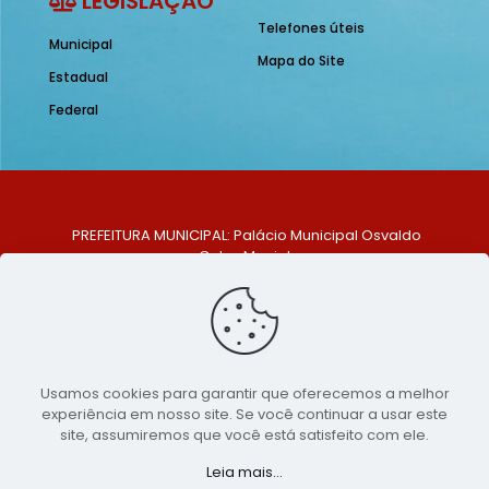
LEGISLAÇÃO
Telefones úteis
Municipal
Mapa do Site
Estadual
Federal
PREFEITURA MUNICIPAL: Palácio Municipal Osvaldo
Celso Maciel
ENDEREÇO: Praça Historiador Adalberto Paiva, nº 1,
Centro, São Bento do Una - PE. CEP: 553370-128
TELEFONE: (81) 99548-1569
E-MAIL: ouvidoria@saobentodouna.pe.gov.br
Siga-nos nas redes sociais:
Usamos cookies para garantir que oferecemos a melhor
experiência em nosso site. Se você continuar a usar este
Copyright 2021-2026 - Assessoria de Comunicação da
site, assumiremos que você está satisfeito com ele.
Prefeitura de São Bento do Una - PE
Leia mais...
Página desenvolvida pela agência de