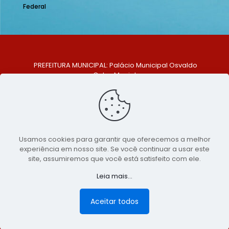
Federal
PREFEITURA MUNICIPAL: Palácio Municipal Osvaldo
Celso Maciel
ENDEREÇO: Praça Historiador Adalberto Paiva, nº 1,
Centro, São Bento do Una - PE. CEP: 553370-128
TELEFONE: (81) 99548-1569
E-MAIL: ouvidoria@saobentodouna.pe.gov.br
Siga-nos nas redes sociais:
Usamos cookies para garantir que oferecemos a melhor
experiência em nosso site. Se você continuar a usar este
Copyright 2021-2026 - Assessoria de Comunicação da
site, assumiremos que você está satisfeito com ele.
Prefeitura de São Bento do Una - PE
Leia mais...
Página desenvolvida pela agência de
publicidade
LumusWeb - Agência Digital
Aceitar todos