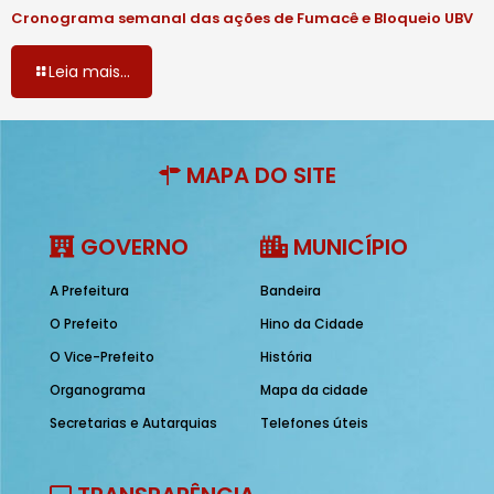
Cronograma semanal das ações de Fumacê e Bloqueio UBV
Leia mais...
MAPA DO SITE
GOVERNO
MUNICÍPIO
A Prefeitura
Bandeira
O Prefeito
Hino da Cidade
O Vice-Prefeito
História
Organograma
Mapa da cidade
Secretarias e Autarquias
Telefones úteis