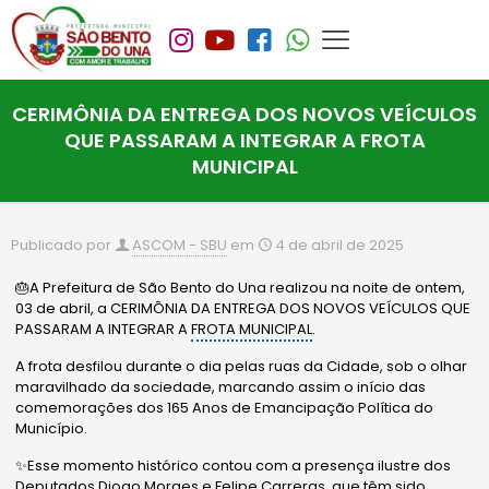
CERIMÔNIA DA ENTREGA DOS NOVOS VEÍCULOS
QUE PASSARAM A INTEGRAR A FROTA
MUNICIPAL
Publicado por
ASCOM - SBU
em
4 de abril de 2025
🎂A Prefeitura de São Bento do Una realizou na noite de ontem,
03 de abril, a CERIMÔNIA DA ENTREGA DOS NOVOS VEÍCULOS QUE
PASSARAM A INTEGRAR A
FROTA MUNICIPAL
.
A frota desfilou durante o dia pelas ruas da Cidade, sob o olhar
maravilhado da sociedade, marcando assim o início das
comemorações dos 165 Anos de Emancipação Política do
Município.
✨Esse momento histórico contou com a presença ilustre dos
Deputados Diogo Moraes e Felipe Carreras, que têm sido