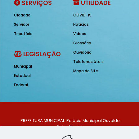
SERVIÇOS
UTILIDADE
Cidadão
COVID-19
Servidor
Notícias
Tributário
Vídeos
Glossário
LEGISLAÇÃO
Ouvidoria
Telefones úteis
Municipal
Mapa do Site
Estadual
Federal
PREFEITURA MUNICIPAL: Palácio Municipal Osvaldo
Celso Maciel
ENDEREÇO: Praça Historiador Adalberto Paiva, nº 1,
Centro, São Bento do Una - PE. CEP: 553370-128