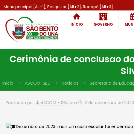
Menu principal [Alt+1], Pesquisar [Alt+2], Rodapé [Alt+3]
INÍCIO
GOVERNO
MUNI
Cerimônia de conclusao do
Si
Início
ASCOM-SBU
Notícias
Secretaria de Educa
Publicado por
ASCOM - SBU
em
12 de dezembro de 2023
Dezembro de 2023: mais um ciclo escolar foi encerrado 