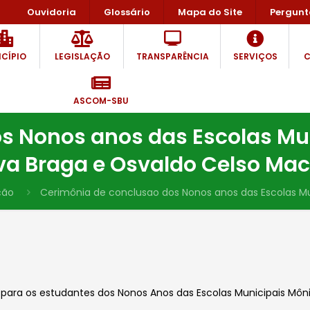
Ouvidoria
Glossário
Mapa do Site
Pergunt
CÍPIO
LEGISLAÇÃO
TRANSPARÊNCIA
SERVIÇOS
C
ASCOM-SBU
s Nonos anos das Escolas Mun
lva Braga e Osvaldo Celso Maci
ção
Cerimônia de conclusao dos Nonos anos das Escolas Muni
para os estudantes dos Nonos Anos das Escolas Municipais Mônic