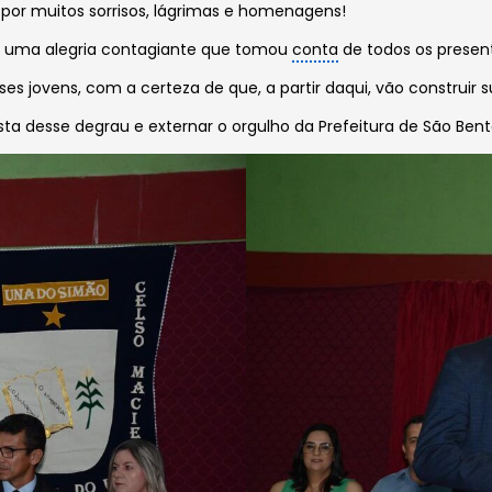
or muitos sorrisos, lágrimas e homenagens!
s; uma alegria contagiante que tomou
conta
de todos os prese
 jovens, com a certeza de que, a partir daqui, vão construir s
a desse degrau e externar o orgulho da Prefeitura de São Bento