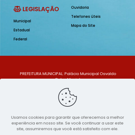
LEGISLAÇÃO
Ouvidoria
Telefones úteis
Municipal
Mapa do Site
Estadual
Federal
PREFEITURA MUNICIPAL: Palácio Municipal Osvaldo
Celso Maciel
ENDEREÇO: Praça Historiador Adalberto Paiva, nº 1,
Centro, São Bento do Una - PE. CEP: 553370-128
TELEFONE: (81) 99548-1569
E-MAIL: ouvidoria@saobentodouna.pe.gov.br
Siga-nos nas redes sociais:
Usamos cookies para garantir que oferecemos a melhor
experiência em nosso site. Se você continuar a usar este
Copyright 2021-2026 - Assessoria de Comunicação da
site, assumiremos que você está satisfeito com ele.
Prefeitura de São Bento do Una - PE