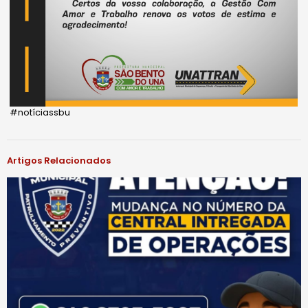
#notíciassbu
Artigos Relacionados