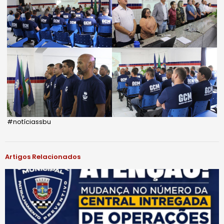
#notíciassbu
Artigos Relacionados