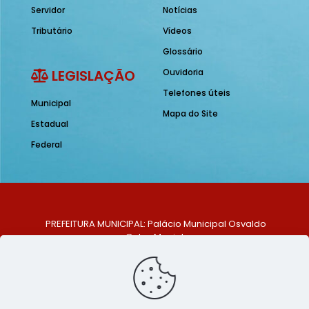
Servidor
Notícias
Tributário
Vídeos
Glossário
LEGISLAÇÃO
Ouvidoria
Telefones úteis
Municipal
Mapa do Site
Estadual
Federal
PREFEITURA MUNICIPAL: Palácio Municipal Osvaldo
Celso Maciel
ENDEREÇO: Praça Historiador Adalberto Paiva, nº 1,
Centro, São Bento do Una - PE. CEP: 553370-128
TELEFONE: (81) 99548-1569
E-MAIL: ouvidoria@saobentodouna.pe.gov.br