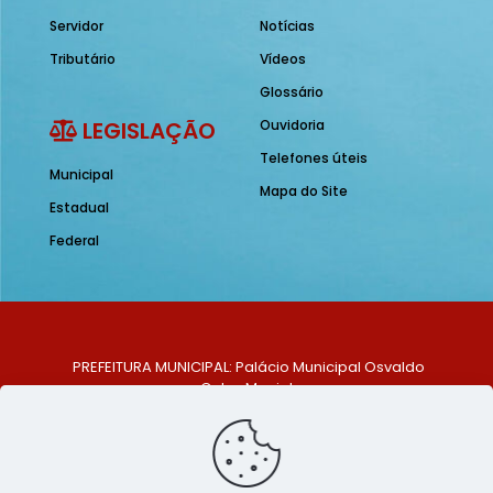
Servidor
Notícias
Tributário
Vídeos
Glossário
LEGISLAÇÃO
Ouvidoria
Telefones úteis
Municipal
Mapa do Site
Estadual
Federal
PREFEITURA MUNICIPAL: Palácio Municipal Osvaldo
Celso Maciel
ENDEREÇO: Praça Historiador Adalberto Paiva, nº 1,
Centro, São Bento do Una - PE. CEP: 553370-128
TELEFONE: (81) 99548-1569
E-MAIL: ouvidoria@saobentodouna.pe.gov.br