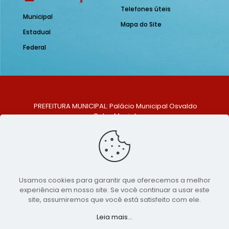
Telefones úteis
Municipal
Mapa do Site
Estadual
Federal
PREFEITURA MUNICIPAL: Palácio Municipal Osvaldo
Celso Maciel
ENDEREÇO: Praça Historiador Adalberto Paiva, nº 1,
Centro, São Bento do Una - PE. CEP: 553370-128
TELEFONE: (81) 99548-1569
E-MAIL: ouvidoria@saobentodouna.pe.gov.br
Siga-nos nas redes sociais:
Usamos cookies para garantir que oferecemos a melhor
experiência em nosso site. Se você continuar a usar este
Copyright 2021-2026 - Assessoria de Comunicação da
site, assumiremos que você está satisfeito com ele.
Prefeitura de São Bento do Una - PE
Leia mais...
Página desenvolvida pela agência de