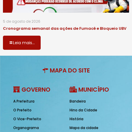
5 de agosto de 2026
Cronograma semanal das ações de Fumacê e Bloqueio UBV
Leia mais...
MAPA DO SITE
GOVERNO
MUNICÍPIO
A Prefeitura
Bandeira
O Prefeito
Hino da Cidade
O Vice-Prefeito
História
Organograma
Mapa da cidade