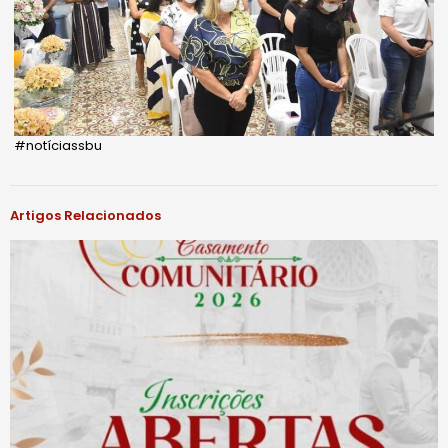
#notíciassbu
Artigos Relacionados