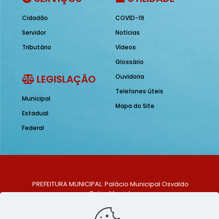
Cidadão
COVID-19
Servidor
Notícias
Tributário
Vídeos
Glossário
LEGISLAÇÃO
Ouvidoria
Telefones úteis
Municipal
Mapa do Site
Estadual
Federal
PREFEITURA MUNICIPAL: Palácio Municipal Osvaldo
Celso Maciel
ENDEREÇO: Praça Historiador Adalberto Paiva, nº 1,
Centro, São Bento do Una - PE. CEP: 553370-128