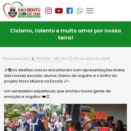
Civismo, talento e muito amor por nossa
terra!
Publicado por
ASCOM - SBU
em
30 de abril de 2026
🎉📚Os desfiles cívicos encantaram com apresentações lindas
das nossas escolas, alunos cheios de orgulho e o brilho do
projeto Novo Música na Escola 🎶✨
Um verdadeiro espetáculo que encheu nossa gente de
emoção e orgulho! ❤️👏