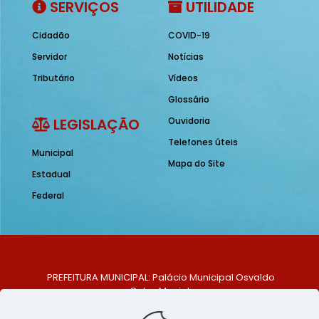
SERVIÇOS
UTILIDADE
Cidadão
COVID-19
Servidor
Notícias
Tributário
Vídeos
Glossário
LEGISLAÇÃO
Ouvidoria
Telefones úteis
Municipal
Mapa do Site
Estadual
Federal
PREFEITURA MUNICIPAL: Palácio Municipal Osvaldo
Celso Maciel
ENDEREÇO: Praça Historiador Adalberto Paiva, nº 1,
Centro, São Bento do Una - PE. CEP: 553370-128