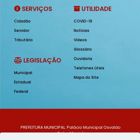
SERVIÇOS
UTILIDADE
Cidadão
COVID-19
Servidor
Notícias
Tributário
Vídeos
Glossário
LEGISLAÇÃO
Ouvidoria
Telefones úteis
Municipal
Mapa do Site
Estadual
Federal
PREFEITURA MUNICIPAL: Palácio Municipal Osvaldo
Celso Maciel
ENDEREÇO: Praça Historiador Adalberto Paiva, nº 1,