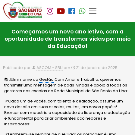
Começamos um novo ano letivo, com a
oportunidade de transformar vidas por meio
da Educação!
Publicado por
ASCOM - SBU
em
21 de janeiro de 2025
📚✍🏼Em nome da
Gestão
Com Amor e Trabalho, queremos
transmitir uma mensagem de boas-vindas e apoio a todos os
gestores das escolas da
Rede Municipal
de São Bento do Una:
📌Cada um de vocês, com talento e dedicação, assume um
novo desafio em suas escolas; muitos, em novos papéis!
Exercer com maestria a capacidade de liderança e adaptação
é fundamental para criar ambientes acolhedores e
inspiradores!
📌Lembrem-se sempre de que ‘ligar os corações’ é uma