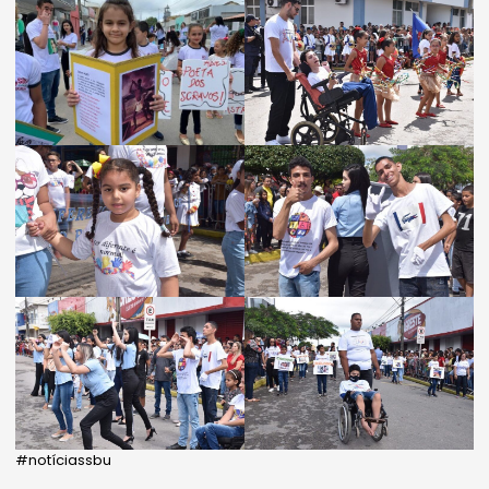
#notíciassbu