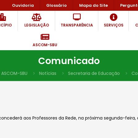
Ouvidoria
Glossário
Mapa do Site
Pergunt
CÍPIO
LEGISLAÇÃO
TRANSPARÊNCIA
SERVIÇOS
C
ASCOM-SBU
Comunicado
ASCOM-SBU
Notícias
Secretaria de Educação
Co
ncederá aos Professores da Rede, na próxima segunda-feira