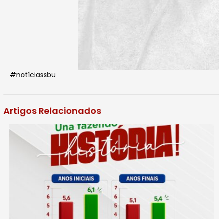
#notíciassbu
Artigos Relacionados