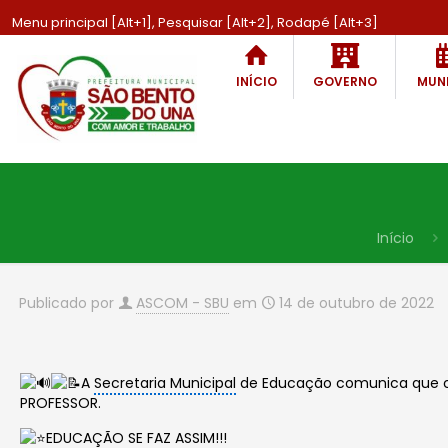
Menu principal [Alt+1], Pesquisar [Alt+2], Rodapé [Alt+3]
INÍCIO
GOVERNO
MUNI
Início
Publicado por
ASCOM - SBU
em
14 de outubro de 2022
A
Secretaria Municipal
de Educação comunica que co
PROFESSOR.
EDUCAÇÃO SE FAZ ASSIM!!!