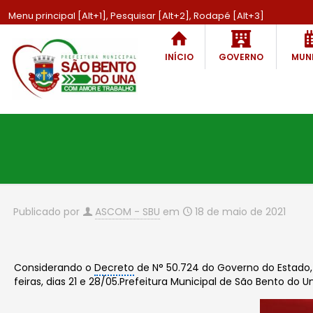
Menu principal [Alt+1], Pesquisar [Alt+2], Rodapé [Alt+3]
INÍCIO
GOVERNO
MUNI
Publicado por
ASCOM - SBU
em
18 de maio de 2021
Considerando o
Decreto
de N° 50.724 do Governo do Estado, a
feiras, dias 21 e 28/05.Prefeitura Municipal de São Bento do 