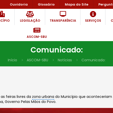
Ouvidoria
Glossário
Mapa do Site
Pergunt
CÍPIO
LEGISLAÇÃO
TRANSPARÊNCIA
SERVIÇOS
C
ASCOM-SBU
Comunicado:
Início
ASCOM-SBU
Notícias
Comunicado:
s feiras livres da
zona urbana
do Município que aconteceriam n
Una, Governo Pelas Mãos do Povo.