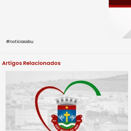
#notíciassbu
Artigos Relacionados