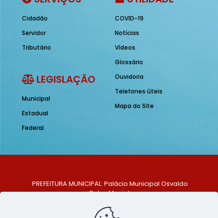
Cidadão
COVID-19
Servidor
Notícias
Tributário
Vídeos
Glossário
LEGISLAÇÃO
Ouvidoria
Telefones úteis
Municipal
Mapa do Site
Estadual
Federal
PREFEITURA MUNICIPAL: Palácio Municipal Osvaldo
Celso Maciel
ENDEREÇO: Praça Historiador Adalberto Paiva, nº 1,
Centro, São Bento do Una - PE. CEP: 553370-128