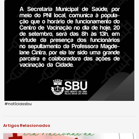
#notíciassbu
Artigos Relacionados