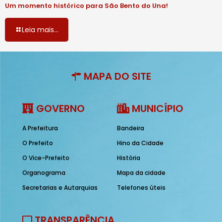
Um momento histórico para São Bento do Una!
Leia mais...
MAPA DO SITE
GOVERNO
MUNICÍPIO
A Prefeitura
Bandeira
O Prefeito
Hino da Cidade
O Vice-Prefeito
História
Organograma
Mapa da cidade
Secretarias e Autarquias
Telefones úteis
TRANSPARÊNCIA