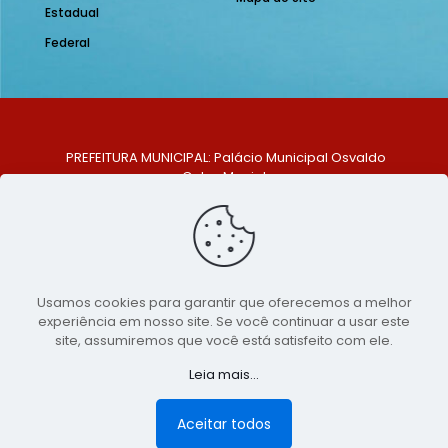
Estadual
Federal
PREFEITURA MUNICIPAL: Palácio Municipal Osvaldo
Celso Maciel
ENDEREÇO: Praça Historiador Adalberto Paiva, nº 1,
Centro, São Bento do Una - PE. CEP: 553370-128
TELEFONE: (81) 99548-1569
E-MAIL: ouvidoria@saobentodouna.pe.gov.br
Siga-nos nas redes sociais:
Usamos cookies para garantir que oferecemos a melhor
experiência em nosso site. Se você continuar a usar este
Copyright 2021-2026 - Assessoria de Comunicação da
site, assumiremos que você está satisfeito com ele.
Prefeitura de São Bento do Una - PE
Leia mais...
Página desenvolvida pela agência de
publicidade
LumusWeb - Agência Digital
Aceitar todos